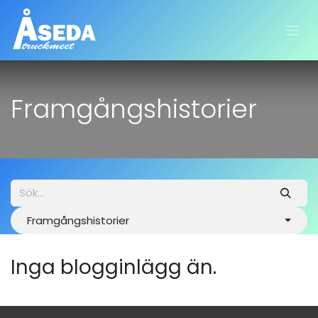
Hoppa till innehåll
Framgångshistorier
Framgångshistorier
Inga blogginlägg än.