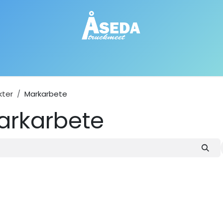
k
Bra att veta
Bli sponsor
Kontakta oss
Om Åseda
kter
Markarbete
arkarbete